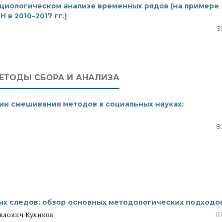
циологическом анализе временных рядов (на примере
в 2010–2017 гг.)
3
ЕТОДЫ СБОРА И АНАЛИЗА
гии смешивания методов в социальных науках:
8
ых следов: обзор основных методологических подходо
влович Куликов
11