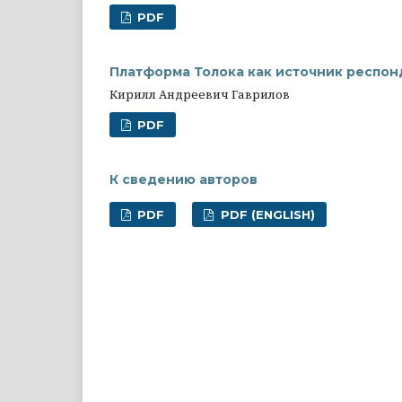
PDF
Платформа Толока как источник респон
Кирилл Андреевич Гаврилов
PDF
К сведению авторов
PDF
PDF (ENGLISH)