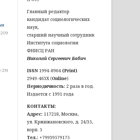
Главный редактор
кандидат социологических
ых
наук,
-209
старший научный сотрудник
Института социологии
ФНИСЦ РАН
Николай Сергеевич Бабич
ISSN
1994-8964
(Print)
0-219
2949-463Х (
Online
)
Периодичность:
2 раза в год.
Издается с 1991 года
КОНТАКТЫ:
Адрес:
117218, Москва,
ул. Кржижановского, д. 24/35,
корп. 5
Тел
.:
+79939579175