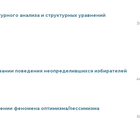
турного анализа и структурных уравнений
3
вании поведения неопределившихся избирателей
4
учении феномена оптимизма/пессимизма
6