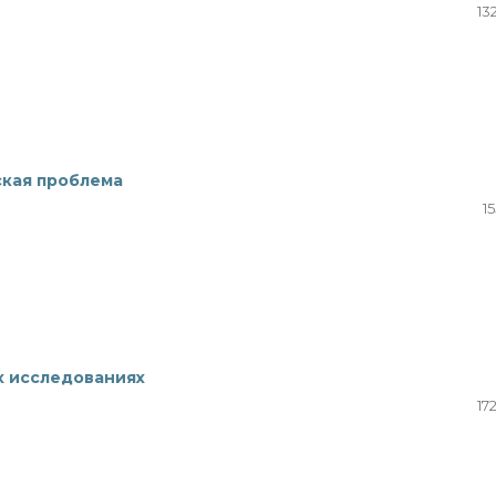
13
ская проблема
15
х исследованиях
17