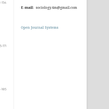
2-154
E-mail:
sociology.4m@gmail.com
Open Journal Systems
5-171
2-185