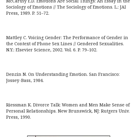
McCarthy E.D. Emotions Are Social Things: An Essay in the
Sociology of Emotions // The Sociology of Emotions. L.: JAI
Press, 1989. P. 51–72.
Mattley C. Voicing Gender: The Performance of Gender in
the Context of Phone Sex Lines // Gendered Sexualities.
N.Y.: Elsevier Science, 2002. Vol. 6. P. 79–102.
Denzin N. On Understanding Emotion. San Francisco:
Jossey-Bass, 1984.
Riessman K. Divorce Talk: Women and Men Make Sense of
Personal Relationships. New Brunswick, NJ: Rutgers Univ.
Press, 1990.