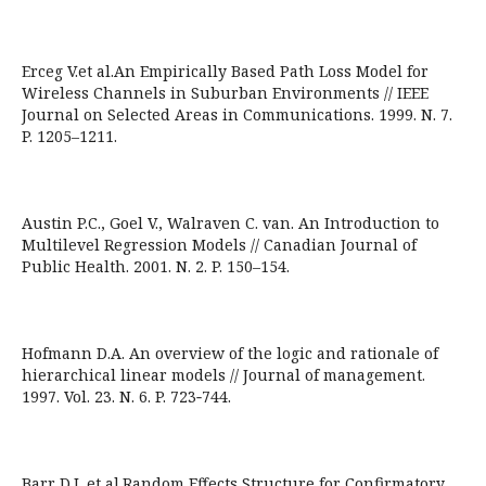
Erceg V.et al.An Empirically Based Path Loss Model for
Wireless Channels in Suburban Environments // IEEE
Journal on Selected Areas in Communications. 1999. N. 7.
P. 1205–1211.
Austin P.C., Goel V., Walraven C. van. An Introduction to
Multilevel Regression Models // Canadian Journal of
Public Health. 2001. N. 2. P. 150–154.
Hofmann D.A. An overview of the logic and rationale of
hierarchical linear models // Journal of management.
1997. Vol. 23. N. 6. P. 723‑744.
Barr D.J. et al.Random Effects Structure for Confirmatory