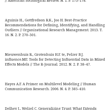
// American Sociological Review. N. 1. P. 173–178.
Aguinis H., Gottfredson R.K., Joo H. Best-Practice
Recommendations for Defining, Identifying, and Handling
Outliers // Organizational Research Management. 2013. Т.
16. N. 2. P. 270–301.
Nieuwenhuis R., Grotenhuis H.F. te, Pelzer B.J.
influence.ME: Tools for Detecting Influential Data in Mixed
Effects Models // The R-Journal. 2012. N. 2. P. 38–47.
Hayes A.F. A Primer on Multilevel Modeling // Human
Communication Research. 2006. N. 4. P. 385–410.
Delhey J., Welzel C. Generalizing Trust: What Extends