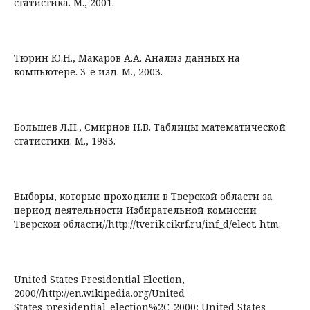
статистика. М., 2001.
Тюрин Ю.Н., Макаров А.А. Анализ данных на
компьютере. 3-е изд. М., 2003.
Большев Л.Н., Смирнов Н.В. Таблицы математической
статистики. М., 1983.
Выборы, которые проходили в Тверской области за
период деятельности Избирательной комиссии
Тверской области//http://tverik.cikrf.ru/inf_d/elect. htm.
United States Presidential Election,
2000//http://en.wikipedia.org/United_
States_presidential_election%2C_2000; United States