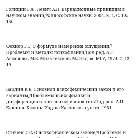
Голицин Г.А., Левич А.П. Вариационные принципы в
научном знании//Философские науки. 2004. № 1. С. 105-
136.
Фехнер Г.Т. О формуле измерения ощущений//
Проблемы и методы психофизики/Под ред. А.Г.
Асмолова, М.Б. Михалевской. М.: Изд-во МГУ, 1974. С. 13-
19.
Бардин К.В. Основной психофизический закон и его
варианты//Проблемы психофизики и
дифференциальной психофизиологии/Под ред. А.П.
Кашина. Казань: Изд-во Казанского ун-та, 1981.
Стивенс С.С. О психофизическом законе//Проблемы и