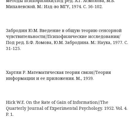
методы психофизики/Под ред. А.Г. Асмолова, М.Б.
Михалевской. М.: Изд-во МГУ, 1974. С. 56-102.
Забродин Ю.М. Введение в общую теорию сенсорной
чувствительности//Психофизические исследования/
Под ред. Б.Ф. Ломова, Ю.М. Забродина. М.: Наука, 1977. С.
31-125.
Хартли Р. Математическая теория связи//Теория
информации и ее приложения. М., 1959.
Hick W.E. On the Rate of Gain of Information//The
Quarterly Journal of Experimental Psychology. 1952. Vol. 4.
P. 1.