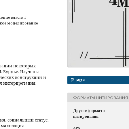
ние власти //
ское моделирование
зации некоторых
. Бурдье. Изучены
ческих конструкций и
PDF
я интерпретация.
ФОРМАТЫ ЦИТИРОВАНИЯ
Другие форматы
цитирования:
ия, социальный статус,
ормализация
APA