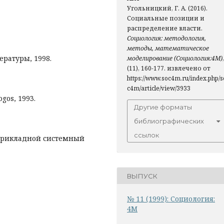
Угольницкий, Г. А. (2016).
Социальные позиции и
распределение власти.
Социология: методология,
методы, математическое
ературы, 1998.
моделирование (Социология:4М)
,
(11), 160-177. извлечено от
https://www.soc4m.ru/index.php/s
c4m/article/view/3933
gos, 1993.
Другие форматы
библиографических
ссылок
в прикладной системный
ВЫПУСК
№ 11 (1999): Социология:
4М