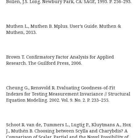
Bollen, J.S. Long. Newbury Park, CA: SAGE, 1993. P. 256–293.
Muthen L., Muthen B. Mplus. User’s Guide. Muthen &
Muthen, 2013.
Brown T. Confirmatory Factor Analysis for Applied
Research. The Guilford Press, 2006.
Cheung G., Rensvold R. Evaluating Goodness-of-Fit
Indexes for Testing Measurement Invariance // Structural
Equation Modeling. 2002. Vol. 9. No. 2. P. 233–255.
Schoot R. van de, Tummers L., Lugtig P., Kluytmans A., Hox
J., Muthén B. Choosing between Scylla and Charybdis? A
Comparison of Scalar, Partial and the Novel Possibility of