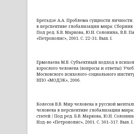
Брегадзе А.А. Проблема сущности личности 
в перспективе глобализации мира: Сборник 
Под ред. Б.В. Маркова, Ю.Н. Солонина, В.В. П
«Петрополис», 2001. С. 22–31. Вып. I.
Ермолаева М.В. Субъектный подход в психо
взрослого человека (вопросы и ответы): Учеб.
Московского психолого-социального институ
НПО «МОДЭК», 2006.
Колесов В.В. Мир человека в русской ментал
человека в перспективе глобализации мира
статей / Под ред. Б.В. Маркова, Ю.Н. Солонина
Изд-во «Петрополис», 2001. С. 301–317. Вып. I.