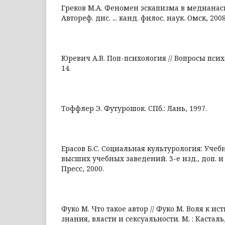
Греков М.А. Феномен эскапизма в медиана
Автореф. дис. ... канд. филос. наук. Омск, 2008
Юревич А.В. Поп-психология // Вопросы психол
14.
Тоффлер Э. Футурошок. СПб.: Лань, 1997.
Ерасов Б.С. Социальная культурология: Учеб
высших учебных заведений. 3-е изд., доп. и 
Пресс, 2000.
Фуко М. Что такое автор // Фуко М. Воля к ист
знания, власти и сексуальности. М. : Касталь,