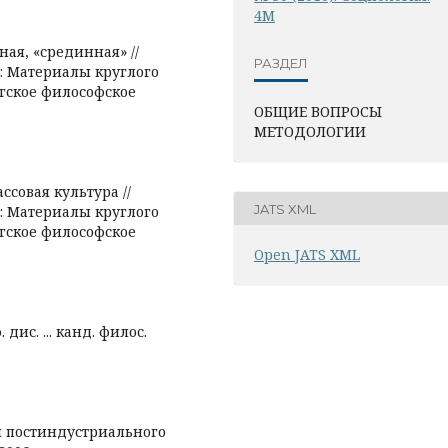
4М
ная, «срединная» //
РАЗДЕЛ
а: Материалы круглого
ургское философское
ОБЩИЕ ВОПРОСЫ
МЕТОДОЛОГИИ
совая культура //
JATS XML
а: Материалы круглого
ургское философское
Open JATS XML
дис. ... канд. филос.
н постиндустриального