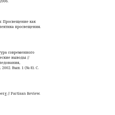
2006.
я: Просвещение как
алектика просвещения.
ьтура современного
еские выводы //
ледования,
002. Вып. 1 (№ 8). С.
erg // Partisan Review.