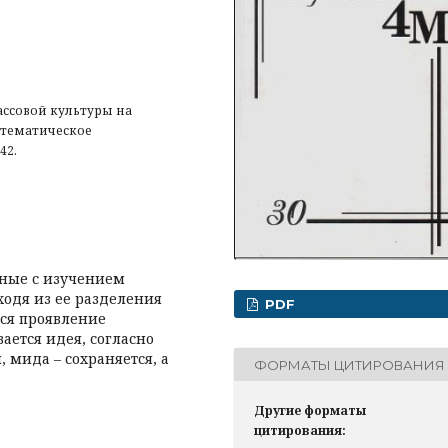
ссовой культуры на
атематическое
42.
нные с изучением
ходя из ее разделения
PDF
тся проявление
ается идея, согласно
, мида – сохраняется, а
ФОРМАТЫ ЦИТИРОВАНИЯ
Другие форматы
цитирования: