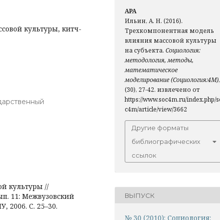
APA
Ильин, А. Н. (2016).
ссовой культуры, китч-
Трехкомпонентная модель
влияния массовой культуры
на субъекта.
Социология:
методология, методы,
математическое
моделирование (Социология:4М)
,
(30), 27-42. извлечено от
https://www.soc4m.ru/index.php/s
дарственный
c4m/article/view/3662
Другие форматы
библиографических
ссылок
й культуры //
ВЫПУСК
п. 11: Межвузовский
 2006. С. 25–30.
№ 30 (2010): Социология: