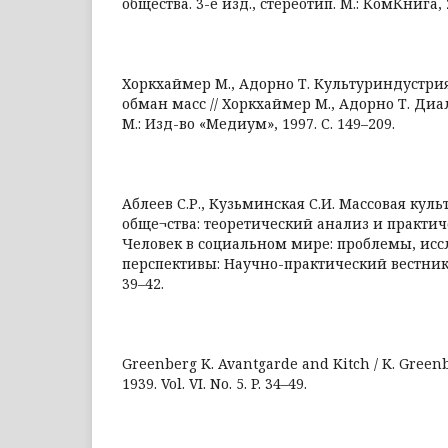
общества. 3-е изд., стереотип. М.: КомКнига, 
Хоркхаймер М., Адорно Т. Культуриндустри
обман масс // Хоркхаймер М., Адорно Т. Ди
М.: Изд-во «Медиум», 1997. С. 149–209.
Аблеев С.Р., Кузьминская С.И. Массовая кул
обще¬ства: теоретический анализ и практич
Человек в социальном мире: проблемы, исс
перспективы: Научно-практический вестник. 2
39–42.
Greenberg K. Avantgarde and Kitch / K. Greenb
1939. Vol. VI. No. 5. P. 34–49.