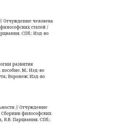
// Отчуждение человека
философских статей /
арцвания. СПб.: Изд-во
логии развития
 пособие. М.: Изд-во
та; Воронеж: Изд-во
ьности // Отчуждение
: Сборник философских
, В.В. Парцвания. СПб.: