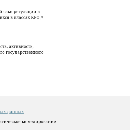
ой саморегуляции в
хся в классах КРО //
ть, активность,
го государственного
ных данных
матическое моделирование