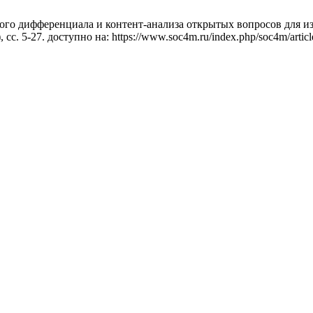
кого дифференциала и контент-анализа открытых вопросов для 
0), сс. 5-27. доступно на: https://www.soc4m.ru/index.php/soc4m/art