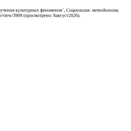
изучения культурных феноменов’,
Социология: методология,
icle/view/3909 (просмотрено: 8август2026).