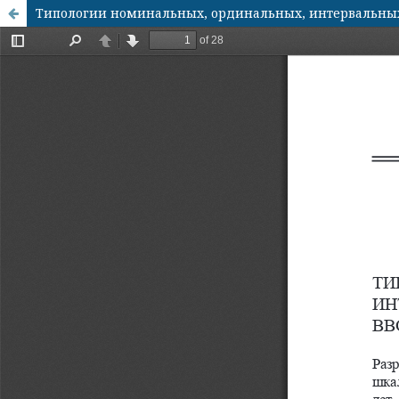
Типологии номинальных, ординальных, интервальных и